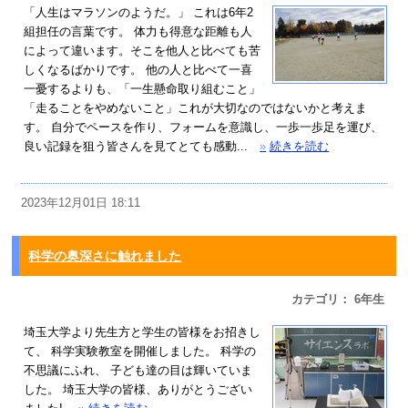
「人生はマラソンのようだ。」 これは6年2
組担任の言葉です。 体力も得意な距離も人
によって違います。そこを他人と比べても苦
しくなるばかりです。 他の人と比べて一喜
一憂するよりも、「一生懸命取り組むこと」
「走ることをやめないこと」これが大切なのではないかと考えま
す。 自分でペースを作り、フォームを意識し、一歩一歩足を運び、
良い記録を狙う皆さんを見てとても感動...
»
続きを読む
2023年12月01日 18:11
科学の奥深さに触れました
カテゴリ： 6年生
埼玉大学より先生方と学生の皆様をお招きし
て、 科学実験教室を開催しました。 科学の
不思議にふれ、 子ども達の目は輝いていま
した。 埼玉大学の皆様、ありがとうござい