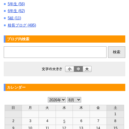
5年生 (56)
■
6年生 (62)
■
5組 (11)
■
校長ブログ (495)
■
ブログ内検索
カレンダー
日
月
火
水
木
金
土
1
2
3
4
6
7
8
5
9
10
11
12
13
14
15