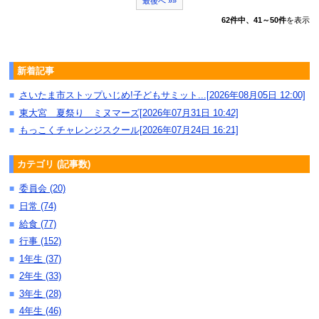
最後へ »»
62件中、41～50件
を表示
新着記事
さいたま市ストップいじめ!子どもサミット...[2026年08月05日 12:00]
■
東大宮 夏祭り ミヌマーズ[2026年07月31日 10:42]
■
もっこくチャレンジスクール[2026年07月24日 16:21]
■
カテゴリ (記事数)
委員会 (20)
■
日常 (74)
■
給食 (77)
■
行事 (152)
■
1年生 (37)
■
2年生 (33)
■
3年生 (28)
■
4年生 (46)
■