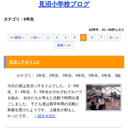
見沼小学校ブログ
カテゴリ：6年生
62件中、41～50件
を表示
«« 最初へ
« 前へ
1
2
3
4
5
6
7
次へ »
最後へ »»
見沼っ子タイム!!
カテゴリ： 1年生、2年生、3年生、4年生、5年生、6年生、5組
今日の昼は見沼っ子タイムでした。 1・6年
生、2・4年生、3・5年生がそれぞれグループ
を組み、 自分たちが考えた活動で時間を過
ごしました。 子ども達は異学年間の活動に
刺激を受けたようです。 上級生が頼もし
かったです。
»
続きを読む