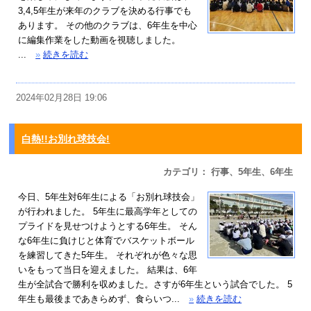
3,4,5年生が来年のクラブを決める行事でも
あります。 その他のクラブは、6年生を中心
に編集作業をした動画を視聴しました。
...
»
続きを読む
2024年02月28日 19:06
白熱!!お別れ球技会!
カテゴリ： 行事、5年生、6年生
今日、5年生対6年生による「お別れ球技会」
が行われました。 5年生に最高学年としての
プライドを見せつけようとする6年生。 そん
な6年生に負けじと体育でバスケットボール
を練習してきた5年生。 それぞれが色々な思
いをもって当日を迎えました。 結果は、6年
生が全試合で勝利を収めました。さすが6年生という試合でした。 5
年生も最後まであきらめず、食らいつ...
»
続きを読む