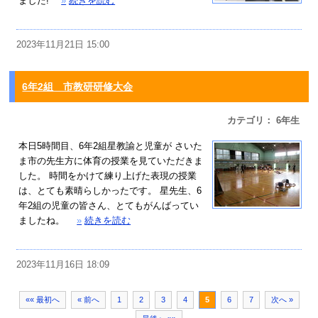
ました!
»
続きを読む
2023年11月21日 15:00
6年2組 市教研研修大会
カテゴリ： 6年生
本日5時間目、6年2組星教諭と児童が さいた
ま市の先生方に体育の授業を見ていただきま
した。 時間をかけて練り上げた表現の授業
は、とても素晴らしかったです。 星先生、6
年2組の児童の皆さん、とてもがんばってい
ましたね。
»
続きを読む
2023年11月16日 18:09
«« 最初へ
« 前へ
1
2
3
4
5
6
7
次へ »