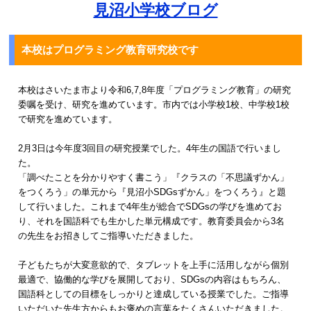
見沼小学校ブログ
本校はプログラミング教育研究校です
本校はさいたま市より令和6,7,8年度「プログラミング教育」の研究
委嘱を受け、研究を進めています。市内では小学校1校、中学校1校
で研究を進めています。
2月3日は今年度3回目の研究授業でした。4年生の国語で行いまし
た。
「調べたことを分かりやすく書こう」『クラスの「不思議ずかん」
をつくろう」の単元から『見沼小SDGsずかん」をつくろう』と題
して行いました。これまで4年生が総合でSDGsの学びを進めてお
り、それを国語科でも生かした単元構成です。教育委員会から3名
の先生をお招きしてご指導いただきました。
子どもたちが大変意欲的で、タブレットを上手に活用しながら個別
最適で、協働的な学びを展開しており、SDGsの内容はもちろん、
国語科としての目標をしっかりと達成している授業でした。ご指導
いただいた先生方からもお褒めの言葉をたくさんいただきました。