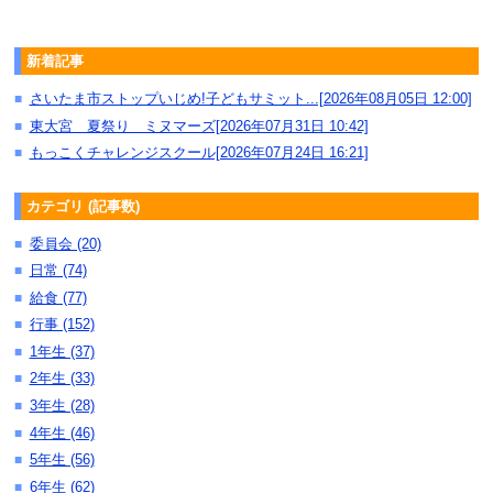
新着記事
さいたま市ストップいじめ!子どもサミット...[2026年08月05日 12:00]
■
東大宮 夏祭り ミヌマーズ[2026年07月31日 10:42]
■
もっこくチャレンジスクール[2026年07月24日 16:21]
■
カテゴリ (記事数)
委員会 (20)
■
日常 (74)
■
給食 (77)
■
行事 (152)
■
1年生 (37)
■
2年生 (33)
■
3年生 (28)
■
4年生 (46)
■
5年生 (56)
■
6年生 (62)
■